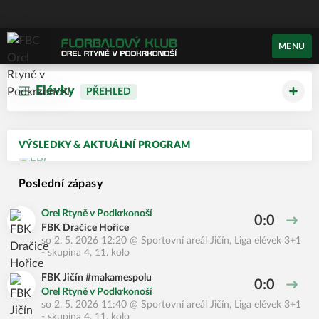
MENU
Elévky
PŘEHLED
VÝSLEDKY & AKTUÁLNÍ PROGRAM
Poslední zápasy
Orel Rtyně v Podkrkonoší
0:0
FBK Dračice Hořice
so 2. 5. 2026 12:20
@
Sportovní areál Jičín
,
Liga elévek 3+1
- skupina 4, 11. kolo
FBK Jičín #makamespolu
0:0
Orel Rtyně v Podkrkonoší
so 2. 5. 2026 11:40
@
Sportovní areál Jičín
,
Liga elévek 3+1
- skupina 4, 11. kolo