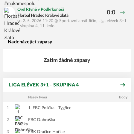
Orel Rtyně v Podkrkonoší
0:0
Florbal Hradec Králové zlatá
so 2. 5. 2026 11:20
@
Sportovní areál Jičín
,
Liga elévek 3+1
- skupina 4, 11. kolo
Nadcházející zápasy
Zatím žádné zápasy
LIGA ELÉVEK 3+1 - SKUPINA 4
Název týmu
Body
1
1. FBC Polička - Tygřice
2
FBC Dobruška
3
FBK Dračice Hořice