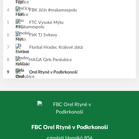
4
FBK Jičín #makamespolu
5
FTC Vysoké Mýto
6
FbK TJ Svitavy
7
Florbal Hradec Králové zlatá
8
HAGA Girls Pardubice
9
Orel Rtyně v Podkrkonoší
FBC Orel Rtyně v Podkrkonoší
náměstí Horníků 856