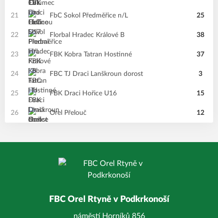
21
FbC Sokol Předměřice n/L
25
22
Florbal Hradec Králové B
38
23
FBK Kobra Tatran Hostinné
37
24
FBC TJ Draci Lanškroun dorost
3
25
FBK Draci Hořice U16
15
26
Orel Přelouč
12
FBC Orel Rtyně v Podkrkonoší
náměstí Horníků 856