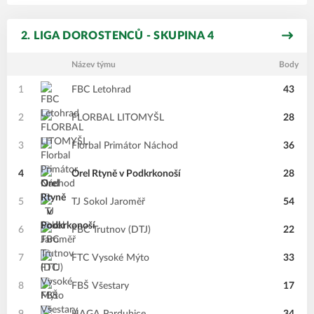
2. LIGA DOROSTENCŮ - SKUPINA 4
Název týmu
Body
1
FBC Letohrad
43
2
FLORBAL LITOMYŠL
28
3
Florbal Primátor Náchod
36
4
Orel Rtyně v Podkrkonoší
28
5
TJ Sokol Jaroměř
54
6
FBC Trutnov (DTJ)
22
7
FTC Vysoké Mýto
33
8
FBŠ Všestary
17