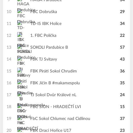
9
HAGA Pardubice
34
10
FBC Dobruška
29
11
TD-IS IBK Holice
34
12
1. FBC Polička
22
13
SOKOLI Pardubice B
57
14
FbK TJ Svitavy
43
15
FBK Piráti Sokol Chrudim
36
16
FBK Jičín B #makamespolu
35
17
TJ Sokol Dvůr Králové nL
24
18
FBC SION - HRADEČTÍ LVI
15
19
FbC Sokol Chlumec nad Cidlinou
37
20
FBK Draci Hořice U17
23