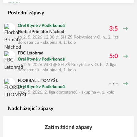
Poslední zápasy
Orel Rtyně v Podkrkonoší
3:5
Florbal Primátor Náchod
so 2. 5. 2026 12:30
@
SH ZŠ Rokytnice v O. h.
,
2. liga
dorostenců - skupina 4, 1. kolo
FBC Letohrad
5:0
Orel Rtyně v Podkrkonoší
so 2. 5. 2026 9:00
@
SH ZŠ Rokytnice v O. h.
,
2. liga
dorostenců - skupina 4, 1. kolo
FLORBAL LITOMYŠL
– : –
Orel Rtyně v Podkrkonoší
so 2. 5. 2026
,
2. liga dorostenců - skupina 4, 1. kolo
Nadcházející zápasy
Zatím žádné zápasy