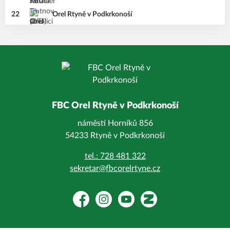
22
Orel Rtyně v Podkrkonoší
FBC Orel Rtyně v Podkrkonoší
náměstí Horníků 856
54233 Rtyně v Podkrkonoší
tel.: 728 481 322
sekretar@fbcorelrtyne.cz
Facebook
Instagram
YouTube
Zonerama