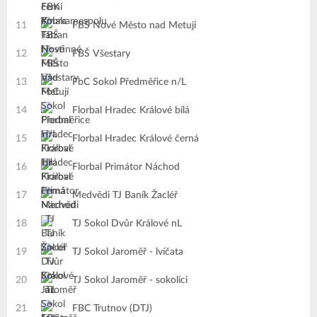
11
FBŠ Nové Město nad Metují
12
FBŠ Všestary
13
FbC Sokol Předměřice n/L
14
Florbal Hradec Králové bílá
15
Florbal Hradec Králové černá
16
Florbal Primátor Náchod
17
Medvědi TJ Baník Žacléř
18
TJ Sokol Dvůr Králové nL
19
TJ Sokol Jaroměř - lvíčata
20
TJ Sokol Jaroměř - sokolíci
21
FBC Trutnov (DTJ)