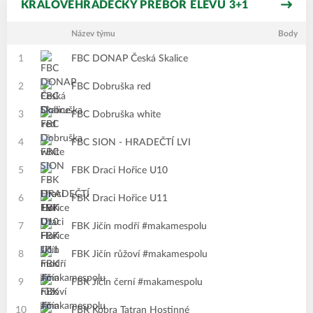
KRÁLOVÉHRADECKÝ PŘEBOR ELÉVŮ 3+1
Název týmu
Body
1
FBC DONAP Česká Skalice
2
FBC Dobruška red
3
FBC Dobruška white
4
FBC SION - HRADEČTÍ LVI
5
FBK Draci Hořice U10
6
FBK Draci Hořice U11
7
FBK Jičín modří #makamespolu
8
FBK Jičín růžoví #makamespolu
9
FBK Jičín černí #makamespolu
10
FBK Kobra Tatran Hostinné