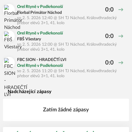
Orel Rtyně v Podkrkonoší
0:0
Florbal Primátor Náchod
so 2. 5. 2026 12:40
@
SH TJ Náchod
,
Královéhradecký
přebor elévů 3+1, 41. kolo
Orel Rtyně v Podkrkonoší
0:0
FBŠ Všestary
so 2. 5. 2026 12:00
@
SH TJ Náchod
,
Královéhradecký
přebor elévů 3+1, 41. kolo
FBC SION - HRADEČTÍ LVI
0:0
Orel Rtyně v Podkrkonoší
so 2. 5. 2026 11:20
@
SH TJ Náchod
,
Královéhradecký
přebor elévů 3+1, 41. kolo
Nadcházející zápasy
Zatím žádné zápasy