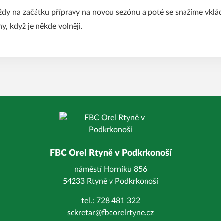
ždy na začátku přípravy na novou sezónu a poté se snažíme vkl
y, když je někde volněji.
FBC Orel Rtyně v Podkrkonoší
náměstí Horníků 856
54233 Rtyně v Podkrkonoší
tel.: 728 481 322
sekretar@fbcorelrtyne.cz