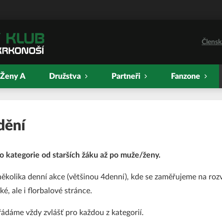
Člensk
Ženy A
Družstva
Partneři
Fanzone
dění
o kategorie od starších žáku až po muže/ženy.
několika denní akce (většinou 4denní), kde se zaměřujeme na roz
ké, ale i florbalové stránce.
ádáme vždy zvlášť pro každou z kategorií.