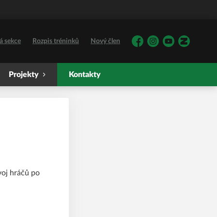
á sekce
Rozpis tréninků
Nový člen
Facebook
Instagram
YouTube
Zonerama
Projekty
Kontakty
voj hráčů po