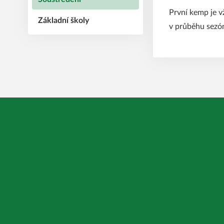
První kemp je v
Základní školy
v průběhu sezón