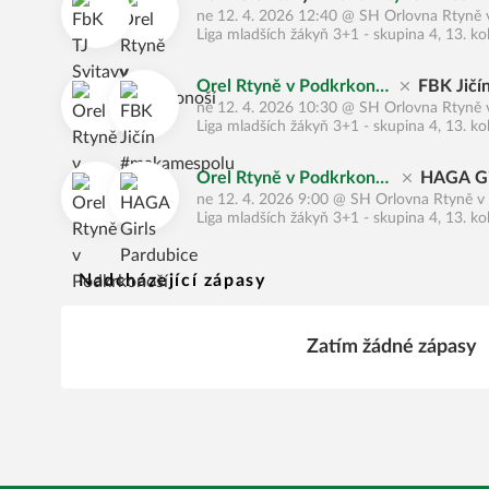
ne 12. 4. 2026 12:40
@
SH Orlovna Rtyně 
Liga mladších žákyň 3+1 - skupina 4, 13. ko
Orel Rtyně v Podkrkono
FBK Jičí
ne 12. 4. 2026 10:30
@
SH Orlovna Rtyně 
ší
u
Liga mladších žákyň 3+1 - skupina 4, 13. ko
Orel Rtyně v Podkrkonoš
HAGA Gi
ne 12. 4. 2026 9:00
@
SH Orlovna Rtyně v
í
e
Liga mladších žákyň 3+1 - skupina 4, 13. ko
Nadcházející zápasy
Zatím žádné zápasy