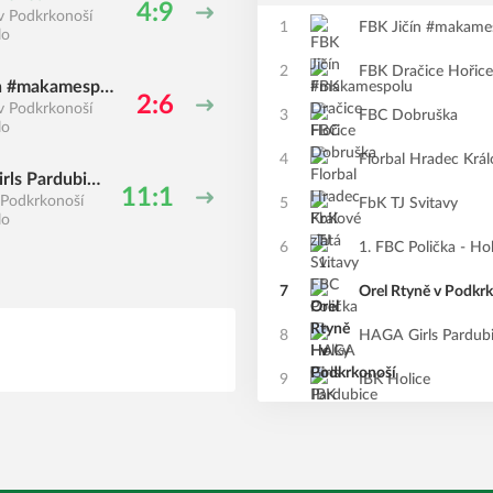
4:9
v Podkrkonoší
1
FBK Jičín #makame
lo
2
FBK Dračice Hořice
n #makamespol
2:6
v Podkrkonoší
3
FBC Dobruška
lo
4
Florbal Hradec Král
rls Pardubic
11:1
 Podkrkonoší
5
FbK TJ Svitavy
lo
6
1. FBC Polička - Ho
7
Orel Rtyně v Podkr
8
HAGA Girls Pardub
9
IBK Holice