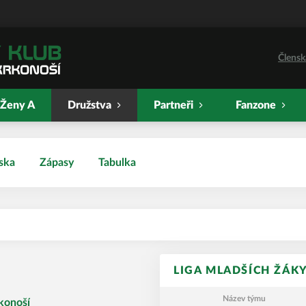
Člensk
Ženy A
Družstva
Partneři
Fanzone
ska
Zápasy
Tabulka
LIGA MLADŠÍCH ŽÁKY
Název týmu
konoší