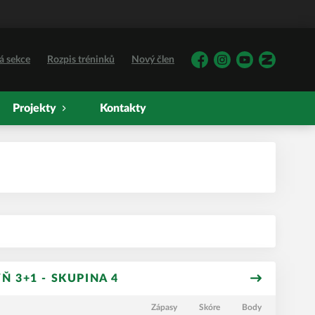
á sekce
Rozpis tréninků
Nový člen
Facebook
Instagram
YouTube
Zonerama
Projekty
Kontakty
Ň 3+1 - SKUPINA 4
Zápasy
Skóre
Body