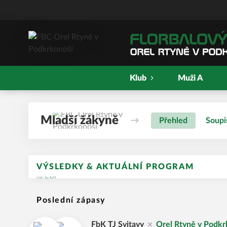
Klub
Muži A
Mladší žákyně
Přehled
Soupi
VÝSLEDKY & AKTUÁLNÍ PROGRAM
Poslední zápasy
FbK TJ Svitavy
Orel Rtyně v Podkr