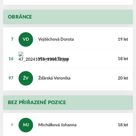
OBRÁNCE
7
VD
Vojtěchová
Dorota
19 let
16
Vitverová
Tereza
18 let
97
ŽV
Žďárská
Veronika
20 let
BEZ PŘIŘAZENÉ POZICE
#
MJ
Michálková
Johanna
18 let