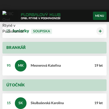
MENU
Juniorky
SOUPISKA
BRANKÁŘ
95
MK
Mesnerová
Kateřina
19 let
ÚTOČNÍK
15
SK
Skulbaševská
Karolína
19 let