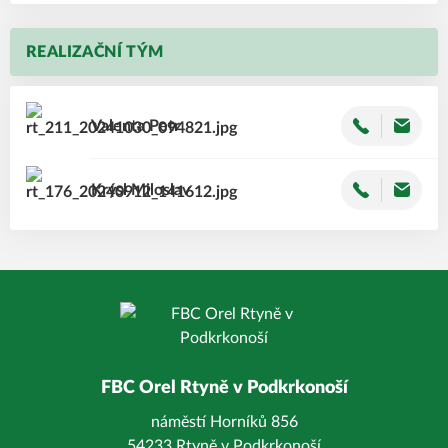
REALIZAČNÍ TÝM
Valenta
Petr
Krýsl
Miloslav
FBC Orel Rtyně v Podkrkonoší
náměstí Horníků 856
54233 Rtyně v Podkrkonoší