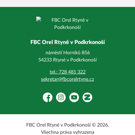
FBC Orel Rtyně v Podkrkonoší
náměstí Horníků 856
54233 Rtyně v Podkrkonoší
tel.: 728 481 322
sekretar@fbcorelrtyne.cz
Facebook
Instagram
YouTube
Zonerama
FBC Orel Rtyně v Podkrkonoší © 2026.
Všechna práva vyhrazena