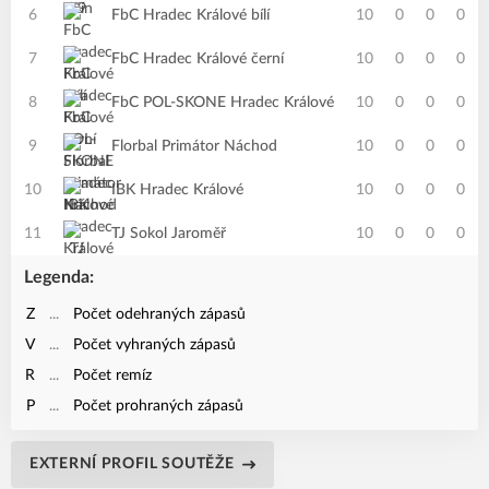
6
FbC Hradec Králové bílí
10
0
0
0
7
FbC Hradec Králové černí
10
0
0
0
8
FbC POL-SKONE Hradec Králové
10
0
0
0
9
Florbal Primátor Náchod
10
0
0
0
10
IBK Hradec Králové
10
0
0
0
11
TJ Sokol Jaroměř
10
0
0
0
Legenda:
Z
...
Počet odehraných zápasů
V
...
Počet vyhraných zápasů
R
...
Počet remíz
P
...
Počet prohraných zápasů
EXTERNÍ PROFIL SOUTĚŽE