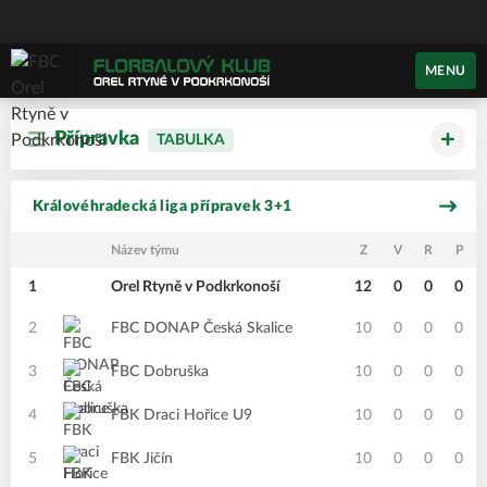
MENU
Přípravka
TABULKA
Královéhradecká liga přípravek 3+1
Název týmu
Z
V
R
P
1
Orel Rtyně v Podkrkonoší
12
0
0
0
2
FBC DONAP Česká Skalice
10
0
0
0
3
FBC Dobruška
10
0
0
0
4
FBK Draci Hořice U9
10
0
0
0
5
FBK Jičín
10
0
0
0