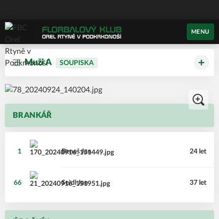
MENU
Muži A
SOUPISKA
BRANKÁŘ
1
Beneš
Jan
24 let
66
Seidl
Jan
37 let