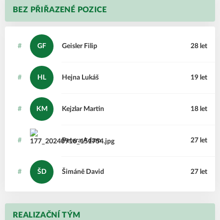
BEZ PŘIŘAZENÉ POZICE
#
GF
Geisler
Filip
28 let
#
HL
Hejna
Lukáš
19 let
#
KM
Kejzlar
Martin
18 let
#
Petera
Adam
27 let
#
ŠD
Šimáně
David
27 let
REALIZAČNÍ TÝM