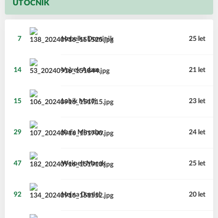
ÚTOČNÍK
7
Hebelka
Dominik
25 let
14
Vejrek
Adam
21 let
15
Labík
Matěj
23 let
29
Kuře
Miroslav
24 let
47
Weinelt
Marek
25 let
92
Hejna
Daniel
20 let