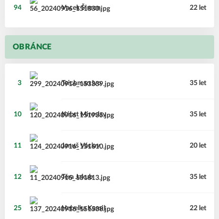
94
Vacek
Šimon
22 let
OBRÁNCE
3
Teichman
Ivo
35 let
10
Kábrt
Miroslav
35 let
11
Januš
Václav
20 let
12
Téra
Jakub
35 let
25
Hebelka
Kamil
22 let