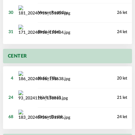
30
Verner
Rostislav
26 let
31
Bednář
Aleš
24 let
CENTER
4
Kulda
Filip
20 let
24
Nývlt
Tomáš
21 let
68
Cejnar
David
24 let