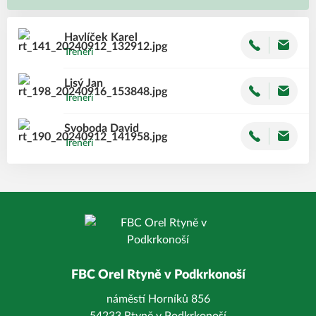
Havlíček
Karel
Trenéři
Lisý
Jan
Trenéři
Svoboda
David
Trenéři
FBC Orel Rtyně v Podkrkonoší
náměstí Horníků 856