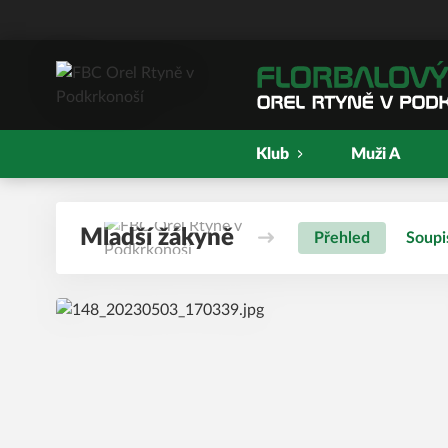
Klub
Muži A
Mladší žákyně
Přehled
Soupi