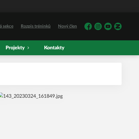
á sekce
Rozpis tréninků
Nový člen
Facebook
Instagram
YouTube
Zonerama
Projekty
Kontakty