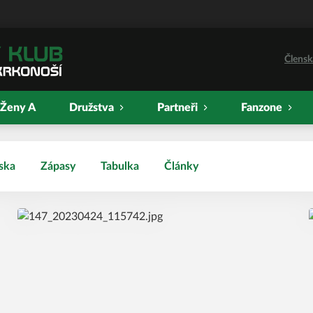
Člensk
Ženy A
Družstva
Partneři
Fanzone
ska
Zápasy
Tabulka
Články