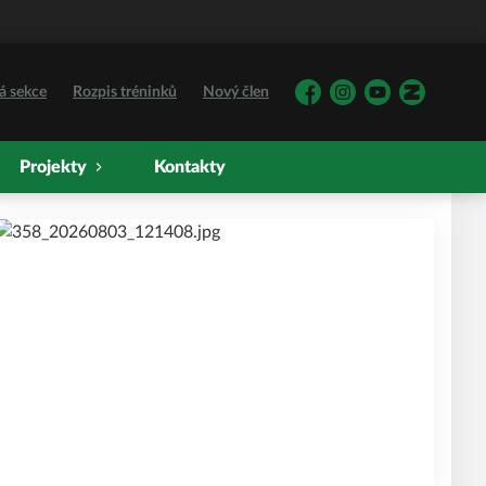
á sekce
Rozpis tréninků
Nový člen
Facebook
Instagram
YouTube
Zonerama
Projekty
Kontakty