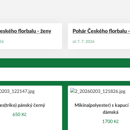
eského florbalu - ženy
Pohár Českého florbalu 
026
út 7. 7. 2026
es(triko) pánský černý
Mikina(polyester) s kapucí 
dámská
650 Kč
1700 Kč