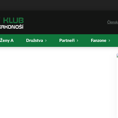
Člensk
Ženy A
Družstva
Partneři
Fanzone