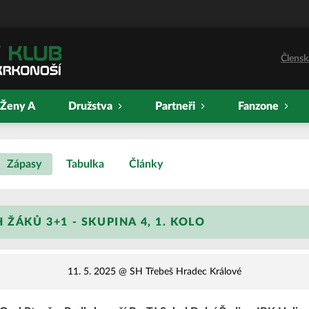
Člensk
Ženy A
Družstva
Partneři
Fanzone
Zápasy
Tabulka
Články
 ŽÁKŮ 3+1 - SKUPINA 4, 1. KOLO
11. 5. 2025
@ SH Třebeš Hradec Králové