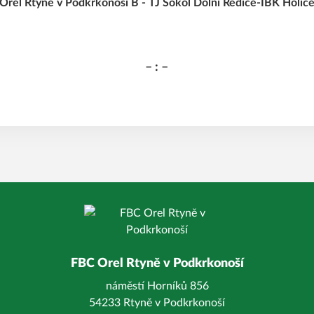
Orel Rtyně v Podkrkonoší B - TJ Sokol Dolní Ředice-IBK Holic
– : –
FBC Orel Rtyně v Podkrkonoší
náměstí Horníků 856
54233 Rtyně v Podkrkonoší