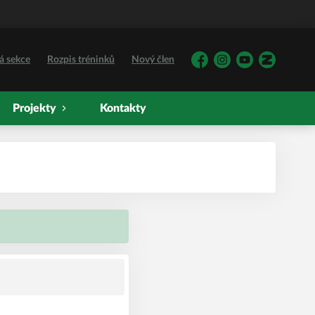
á sekce
Rozpis tréninků
Nový člen
Facebook
Instagram
YouTube
Zonerama
Projekty
Kontakty